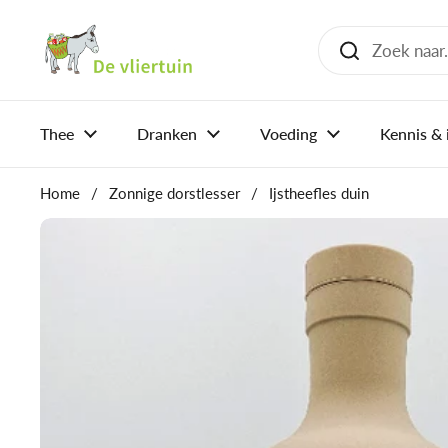
Ga naar content
Thee
Dranken
Voeding
Kennis & 
Home
/
Zonnige dorstlesser
/
Ijstheefles duin