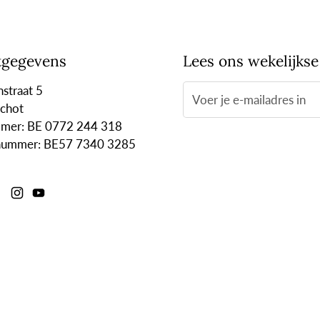
tgegevens
Lees ons wekelijkse
straat 5
chot
er: BE 0772 244 318
nummer: BE57 7340 3285
l
Facebook
Instagram
YouTube