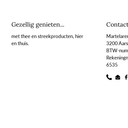
Gezellig genieten...
Contac
met thee en streekproducten, hier
Martelaren
en thuis.
3200 Aars
BTW-numm
Rekening
6535
Phone
Emai