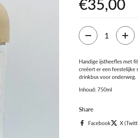
Prijs:
€35,00
Aantal
Handige ijstheefles met fil
creëert er een feestelijke
drinkbus voor onderweg.
Inhoud: 750ml
Share
Facebook
X (Twitt