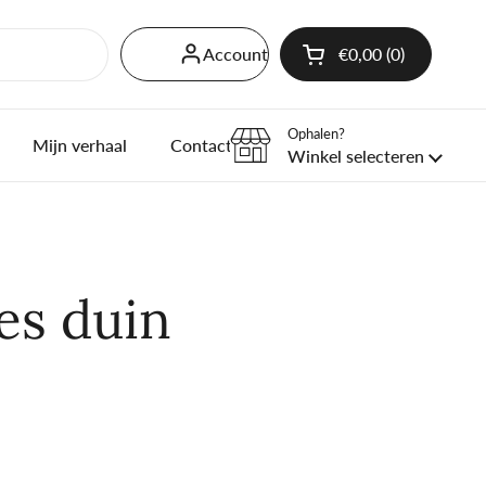
Account
€0,00
0
Winkelwagentje o
Winkelmand Totaal
producten in je wi
Ophalen?
Mijn verhaal
Contact
Verkooppunten thee
Winkel selecteren
les duin