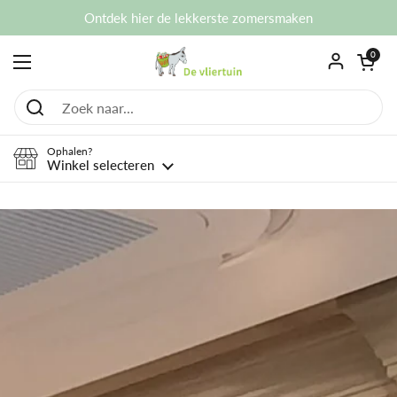
Ga naar content
Ontdek hier de lekkerste zomersmaken
Winkelwagentje
0
Menu openen
Ophalen?
Winkel selecteren