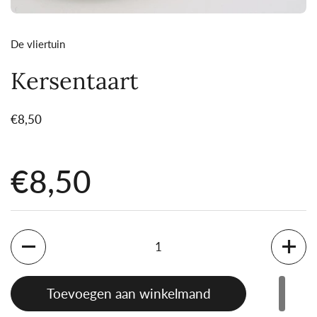
De vliertuin
Kersentaart
Prijs:
€8,50
Prijs:
€8,50
Aantal
Toevoegen aan winkelmand