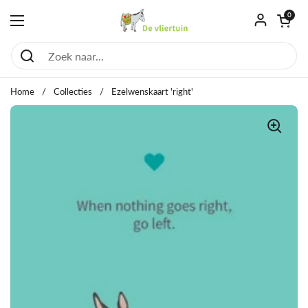
Ga naar content
Winkelwagentje
0
Menu openen
Home
/
Collecties
/
Ezelwenskaart 'right'