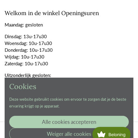
Welkom in de winkel Openingsuren
Maandag: gesloten
Dinsdag: 13u-17u30
Woensdag: 10u-17u30
Donderdag: 10u-17u30
Vrijdag: 10u-17u30
Zaterdag: 10u-17u30
Uitzonderlijk gesloten:
Cookies
7 tot en met 18 september 2026
Deze website gebruikt cookies om ervoor te zorgen dat je de beste
ervaring krijgt op je apparaat.
Phone
Email
Facebook
Instagram
YouTube
Alle cookies accepteren
Copyright © 2026
De vliertuin
.
Powered by Shopify
Weiger alle cookies
Beloning
Nog aan het ontdekken? Doe hier de theekastquiz...