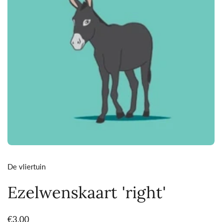
De vliertuin
Ezelwenskaart 'right'
Prijs:
€3,00